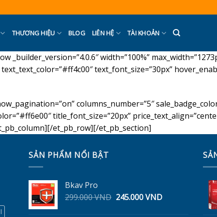
THƯƠNG HIỆU
BLOG
LIÊN HỆ
TÀI KHOẢN
pb_row _builder_version=”4.0.6″ width=”100%” max_width=”12
″ text_text_color=”#ff4c00″ text_font_size=”30px” hover_enab
show_pagination=”on” columns_number=”5″ sale_badge_color
_color=”#ff6e00″ title_font_size=”20px” price_text_align=”cen
t_pb_column][/et_pb_row][/et_pb_section]
SẢN PHẨM NỔI BẬT
SẢ
Bkav Pro
Giá
Giá
299.000
VND
245.000
VND
gốc
hiện
l