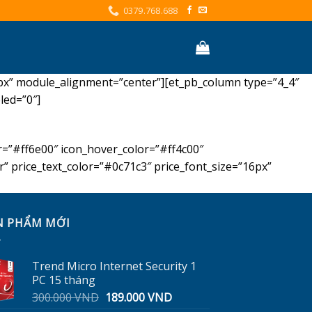
0379.768.688
73px” module_alignment=”center”][et_pb_column type=”4_4″
led=”0″]
=”#ff6e00″ icon_hover_color=”#ff4c00″
ter” price_text_color=”#0c71c3″ price_font_size=”16px”
N PHẨM MỚI
Trend Micro Internet Security 1
PC 15 tháng
Giá
Giá
300.000
VND
189.000
VND
gốc
hiện