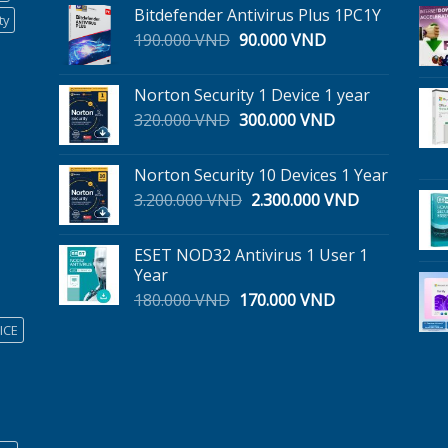
là:
tại
Bitdefender Antivirus Plus 1PC1Y
299.000 VND.
là:
ty
Giá
Giá
190.000
VND
90.000
VND
245.000 VND.
gốc
hiện
là:
tại
Norton Security 1 Device 1 year
190.000 VND.
là:
Giá
Giá
320.000
VND
300.000
VND
90.000 VND.
gốc
hiện
là:
tại
Norton Security 10 Devices 1 Year
320.000 VND.
là:
Giá
Giá
3.200.000
VND
2.300.000
VND
300.000 VND.
gốc
hiện
là:
tại
ESET NOD32 Antivirus 1 User 1
3.200.000 VND.
là:
Year
2.300.000 V
Giá
Giá
180.000
VND
170.000
VND
gốc
hiện
ICE
là:
tại
180.000 VND.
là:
170.000 VND.