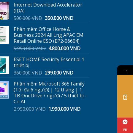
Internet Download Accelerator
là:
tại
(IDA)
300.000 VND.
là:
Giá
Giá
500.000
VND
350.000
VND
189.000 VND.
gốc
hiện
Phần mềm Office Home &
là:
tại
Business 2024 All Lng APAC EM
500.000 VND.
là:
Retail Online ESD (EP2-06604)
350.000 VND.
Giá
Giá
5.999.000
VND
4.800.000
VND
gốc
hiện
ESET HOME Security Essential 1
là:
tại
thiết bị
5.999.000 VND.
là:
→
Giá
Giá
360.000
VND
299.000
VND
4.800.000 VND.
gốc
hiện
Phần mềm Microsoft 365 Family
ND.
là:
tại
(Tối đa 6 người) | 12 tháng | 1
360.000 VND.
là:
TB OneDrive / người / 5 thiết bị -
299.000 VND.
Có AI
Giá
Giá
2.990.000
VND
1.990.000
VND
gốc
hiện
là:
tại
2.990.000 VND.
là:
FB