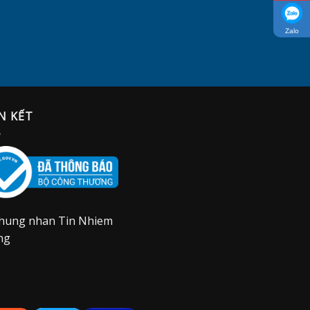
1.990.000 VND.
Zalo
N KẾT