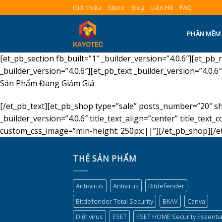
Skip
Giới thiệu
Store
Blog
Liên Hệ
FAQ
to
content
PHẦN MỀM
[et_pb_section fb_built=”1″ _builder_version=”4.0.6″][et_
_builder_version=”4.0.6″][et_pb_text _builder_version=”4.0.6
Sản Phẩm Đang Giảm Giá
[/et_pb_text][et_pb_shop type=”sale” posts_number=”20″ 
_builder_version=”4.0.6″ title_text_align=”center” title_text
custom_css_image=”min-height: 250px;||”][/et_pb_shop][/e
THẺ SẢN PHẨM
Anti-virus
Antivirus
Bitdefender
Bitdefender Total Security
BKAV
Canva
Diệt virus
ESET
ESET HOME Security Essentia