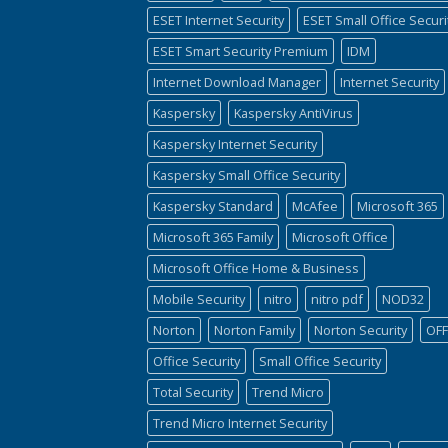
ESET Internet Security
ESET Small Office Securi
ESET Smart Security Premium
IDM
Internet Download Manager
Internet Security
Kaspersky
Kaspersky AntiVirus
Kaspersky Internet Security
Kaspersky Small Office Security
Kaspersky Standard
McAfee
Microsoft 365
Microsoft 365 Family
Microsoft Office
Microsoft Office Home & Business
Mobile Security
nitro
nitro pdf
NOD32
Norton
Norton Family
Norton Security
OFF
Office Security
Small Office Security
Total Security
Trend Micro
Trend Micro Internet Security