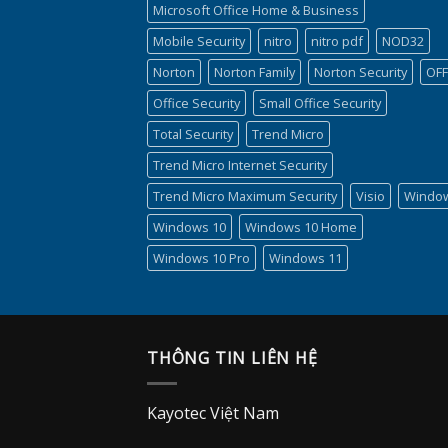
Microsoft Office Home & Business
Mobile Security
nitro
nitro pdf
NOD32
Norton
Norton Family
Norton Security
OFF
Office Security
Small Office Security
Total Security
Trend Micro
Trend Micro Internet Security
Trend Micro Maximum Security
Visio
Windo
Windows 10
Windows 10 Home
Windows 10 Pro
Windows 11
THÔNG TIN LIÊN HỆ
Kayotec Việt Nam