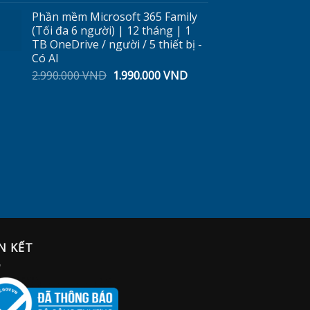
gốc
hiện
Phần mềm Microsoft 365 Family
ND.
là:
tại
(Tối đa 6 người) | 12 tháng | 1
360.000 VND.
là:
TB OneDrive / người / 5 thiết bị -
299.000 VND.
Có AI
Giá
Giá
2.990.000
VND
1.990.000
VND
gốc
hiện
là:
tại
2.990.000 VND.
là:
1.990.000 VND.
N KẾT