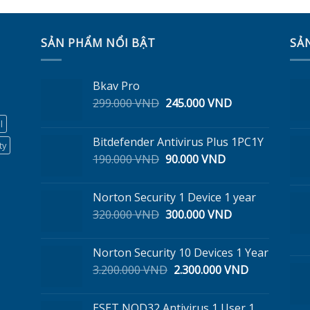
SẢN PHẨM NỔI BẬT
SẢ
Bkav Pro
Giá
Giá
299.000
VND
245.000
VND
gốc
hiện
l
là:
tại
Bitdefender Antivirus Plus 1PC1Y
299.000 VND.
là:
ty
Giá
Giá
190.000
VND
90.000
VND
245.000 VND.
gốc
hiện
là:
tại
Norton Security 1 Device 1 year
190.000 VND.
là:
Giá
Giá
320.000
VND
300.000
VND
90.000 VND.
gốc
hiện
là:
tại
Norton Security 10 Devices 1 Year
320.000 VND.
là:
Giá
Giá
3.200.000
VND
2.300.000
VND
300.000 VND.
gốc
hiện
là:
tại
ESET NOD32 Antivirus 1 User 1