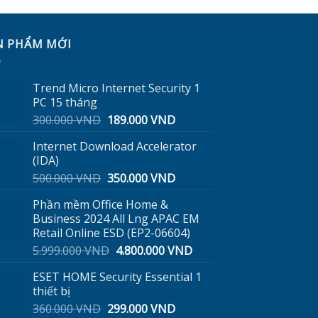
N PHẨM MỚI
Trend Micro Internet Security 1
PC 15 tháng
Giá
Giá
300.000
VND
189.000
VND
gốc
hiện
Internet Download Accelerator
là:
tại
(IDA)
300.000 VND.
là:
Giá
Giá
500.000
VND
350.000
VND
189.000 VND.
gốc
hiện
Phần mềm Office Home &
là:
tại
Business 2024 All Lng APAC EM
500.000 VND.
là:
Retail Online ESD (EP2-06604)
350.000 VND.
Giá
Giá
5.999.000
VND
4.800.000
VND
gốc
hiện
ESET HOME Security Essential 1
là:
tại
thiết bị
5.999.000 VND.
là:
Giá
Giá
360.000
VND
299.000
VND
4.800.000 VND.