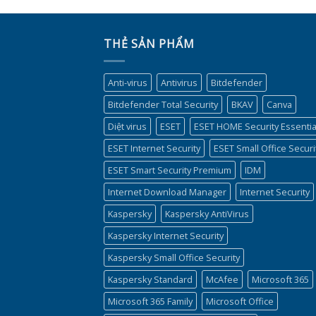
THẺ SẢN PHẨM
Anti-virus
Antivirus
Bitdefender
Bitdefender Total Security
BKAV
Canva
Diệt virus
ESET
ESET HOME Security Essentia
ESET Internet Security
ESET Small Office Securi
ESET Smart Security Premium
IDM
Internet Download Manager
Internet Security
Kaspersky
Kaspersky AntiVirus
Kaspersky Internet Security
Kaspersky Small Office Security
Kaspersky Standard
McAfee
Microsoft 365
Microsoft 365 Family
Microsoft Office