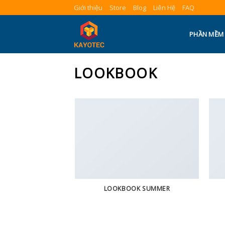
Skip
Giới thiệu
Store
Blog
Liên Hệ
FAQ
to
content
PHẦN MỀM
LOOKBOOK
LOOKBOOK SUMMER