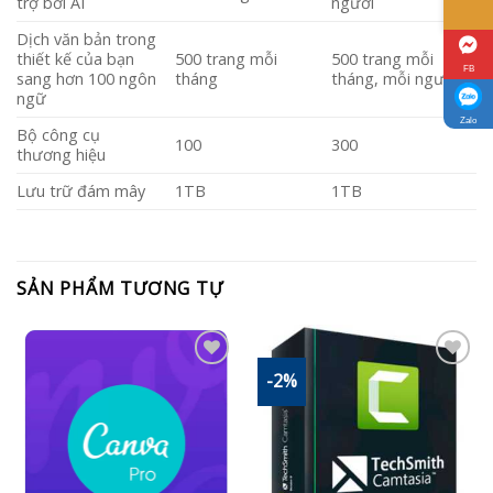
trợ bởi AI
người
Dịch văn bản trong
thiết kế của bạn
500 trang mỗi
500 trang mỗi
FB
sang hơn 100 ngôn
tháng
tháng, mỗi người
ngữ
Zalo
Bộ công cụ
100
300
thương hiệu
Lưu trữ đám mây
1TB
1TB
SẢN PHẨM TƯƠNG TỰ
-2%
Add to
Add to
Wishlist
Wishlist