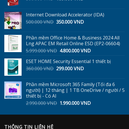
gốc
hiện
là:
tại
Internet Download Accelerator (IDA)
300.000 VND.
là:
Giá
Giá
500.000
VND
350.000
VND
189.000 VND.
gốc
hiện
là:
tại
Phần mềm Office Home & Business 2024 All
500.000 VND.
là:
Lng APAC EM Retail Online ESD (EP2-06604)
350.000 VND.
Giá
Giá
5.999.000
VND
4.800.000
VND
gốc
hiện
ESET HOME Security Essential 1 thiết bị
là:
tại
Giá
Giá
360.000
VND
299.000
5.999.000 VND.
VND
là:
gốc
hiện
4.800.000 VND.
là:
tại
Phần mềm Microsoft 365 Family (Tối đa 6
360.000 VND.
là:
người) | 12 tháng | 1 TB OneDrive / người / 5
299.000 VND.
thiết bị - Có AI
Giá
Giá
2.990.000
VND
1.990.000
VND
gốc
hiện
là:
tại
2.990.000 VND.
là:
THÔNG TIN LIÊN HỆ
1.990.000 VND.