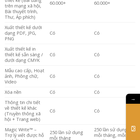
thiết kế (Bài đăng
60.000+
60.000+
trên mạng xã hội,
Bài thuyết trình,
Thư, Áp phích)
Xuất thiết kế dưới
dạng PDF, JPG,
Có
Có
PNG
Xuất thiết kế in
thiết kế sẵn sàng /
Có
Có
dưới dạng CMYK
Mẫu cao cấp, Hoạt
ảnh, Phông chữ,
Có
Có
Video
Xóa nền
Có
Có
→
Thông tin chi tiết
về thiết kế khác
Có
Có
(Truyền thông xã
hội + Trang web)
Magic Write™ –
250 lần sử dụng
250 lần sử dụng
Trợ lý viết được hỗ
mỗi tháng, mỗi
mỗi tháng