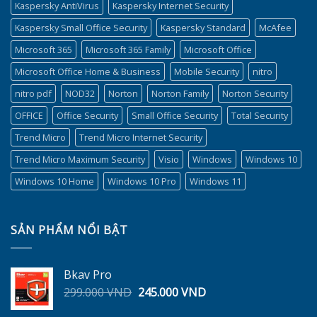
Kaspersky AntiVirus
Kaspersky Internet Security
Kaspersky Small Office Security
Kaspersky Standard
McAfee
Microsoft 365
Microsoft 365 Family
Microsoft Office
Microsoft Office Home & Business
Mobile Security
nitro
nitro pdf
NOD32
Norton
Norton Family
Norton Security
OFFICE
Office Security
Small Office Security
Total Security
Trend Micro
Trend Micro Internet Security
Trend Micro Maximum Security
Visio
Windows
Windows 10
Windows 10 Home
Windows 10 Pro
Windows 11
SẢN PHẨM NỔI BẬT
Bkav Pro
Giá
Giá
299.000
VND
245.000
VND
gốc
hiện