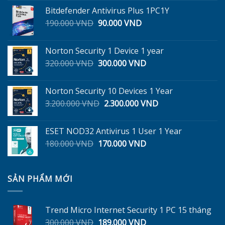
là:
tại
Bitdefender Antivirus Plus 1PC1Y
299.000 VND.
là:
Giá
Giá
190.000
VND
90.000
VND
245.000 VND.
gốc
hiện
là:
tại
Norton Security 1 Device 1 year
190.000 VND.
là:
Giá
Giá
320.000
VND
300.000
VND
90.000 VND.
gốc
hiện
là:
tại
Norton Security 10 Devices 1 Year
320.000 VND.
là:
Giá
Giá
3.200.000
VND
2.300.000
VND
300.000 VND.
gốc
hiện
là:
tại
ESET NOD32 Antivirus 1 User 1 Year
3.200.000 VND.
là:
Giá
Giá
180.000
VND
170.000
VND
2.300.000 VND.
gốc
hiện
là:
tại
180.000 VND.
là:
SẢN PHẨM MỚI
170.000 VND.
Trend Micro Internet Security 1 PC 15 tháng
Giá
Giá
300.000
VND
189.000
VND