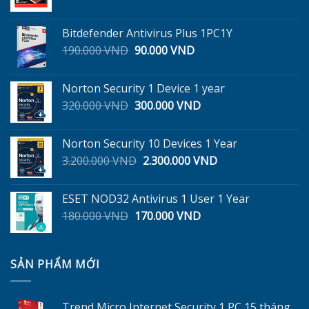
gốc
hiện
là:
tại
Bitdefender Antivirus Plus 1PC1Y
299.000 VND.
là:
Giá
Giá
190.000
VND
90.000
VND
245.000 VND.
gốc
hiện
là:
tại
Norton Security 1 Device 1 year
190.000 VND.
là:
Giá
Giá
320.000
VND
300.000
VND
90.000 VND.
gốc
hiện
là:
tại
Norton Security 10 Devices 1 Year
320.000 VND.
là:
Giá
Giá
3.200.000
VND
2.300.000
VND
300.000 VND.
gốc
hiện
là:
tại
ESET NOD32 Antivirus 1 User 1 Year
3.200.000 VND.
là:
Giá
Giá
180.000
VND
170.000
VND
2.300.000 VND.
gốc
hiện
là:
tại
180.000 VND.
là:
SẢN PHẨM MỚI
170.000 VND.
Trend Micro Internet Security 1 PC 15 tháng