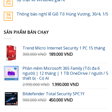
20
Th5
Thông báo nghỉ lễ Giỗ Tổ Hùng Vương, 30/4, 1/5
16
Th4
SẢN PHẨM BÁN CHẠY
Trend Micro Internet Security 1 PC 15 tháng
Giá
Giá
300.000
VND
189.000
VND
gốc
hiện
là:
tại
Phần mềm Microsoft 365 Family (Tối đa 6
300.000 VND.
là:
người) | 12 tháng | 1 TB OneDrive / người / 5
189.000 VND.
thiết bị - Có AI
Giá
Giá
2.990.000
VND
1.990.000
VND
gốc
hiện
Bitdefender Total Security 5PC1Y
là:
tại
Giá
Giá
900.000
VND
450.000
2.990.000 VND.
VND
là:
gốc
hiện
1.990.000 VND.
là:
tại