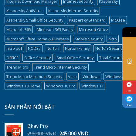
Internet Download Manager
Internet Security
Kaspersky
Kaspersky AntiVirus
Kaspersky Internet Security
Kaspersky Small Office Security
Kaspersky Standard
McAfee
Microsoft 365
Microsoft 365 Family
Microsoft Office
→
Microsoft Office Home & Business
Mobile Security
nitro
nitro pdf
NOD32
Norton
Norton Family
Norton Security
OFFICE
Office Security
Small Office Security
Total Security
Trend Micro
Trend Micro Internet Security
Trend Micro Maximum Security
Visio
Windows
Windows 10
Windows 10 Home
Windows 10 Pro
Windows 11
FB
SẢN PHẨM NỔI BẬT
Zalo
Bkav Pro
Giá
Giá
299.000
VND
245.000
VND