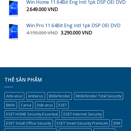
Win Home 11 64Bit Eng Intl 1pk DSP OEI DVD
900.000 VND.
là:
2.649.000
VND
450.000 VND.
Win Pro 11 64Bit Eng Intl 1pk DSP OEI DVD
Giá
Giá
4.190.000
VND
3.290.000
VND
gốc
hiện
là:
tại
4.190.000 VND.
là:
3.290.000 VND.
THẺ SẢN PHẨM
Anti-virus
Antivirus
Bitdefender
Bitdefender Total Security
BKAV
Canva
Diệt virus
ESET
ESET HOME Security Essential
ESET Internet Security
ESET Small Office Security
ESET Smart Security Premium
IDM