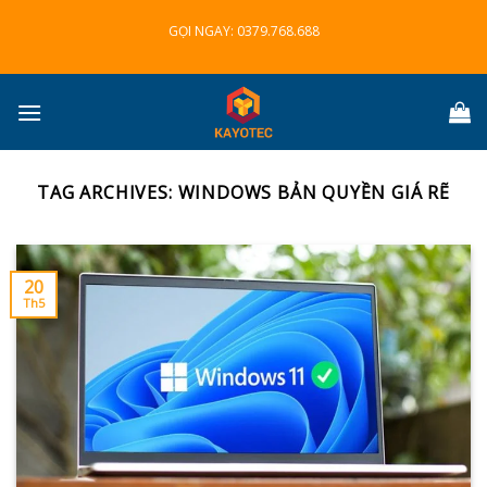
Skip
GỌI NGAY:
0379.768.688
to
content
TAG ARCHIVES:
WINDOWS BẢN QUYỀN GIÁ RẼ
20
Th5