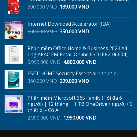
Giá
Giá
300.000
VND
189.000
VND
gốc
hiện
là:
tại
Internet Download Accelerator (IDA)
300.000 VND.
là:
Giá
Giá
500.000
VND
350.000
VND
189.000 VND.
gốc
hiện
là:
tại
Phần mềm Office Home & Business 2024 All
500.000 VND.
là:
Lng APAC EM Retail Online ESD (EP2-06604)
350.000 VND.
Giá
Giá
5.999.000
VND
4.800.000
VND
gốc
hiện
ESET HOME Security Essential 1 thiết bị
là:
tại
Giá
Giá
360.000
VND
299.000
5.999.000 VND.
VND
là:
gốc
hiện
4.800.000 VND.
là:
tại
Phần mềm Microsoft 365 Family (Tối đa 6
360.000 VND.
là:
người) | 12 tháng | 1 TB OneDrive / người / 5
299.000 VND.
thiết bị - Có AI
Giá
Giá
2.990.000
VND
1.990.000
VND
gốc
hiện
là:
tại
2.990.000 VND.
là: