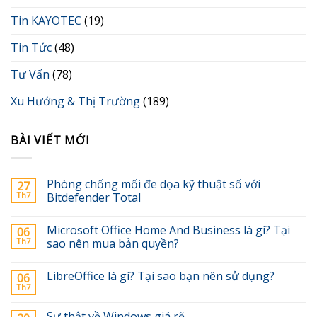
Tin KAYOTEC
(19)
Tin Tức
(48)
Tư Vấn
(78)
Xu Hướng & Thị Trường
(189)
BÀI VIẾT MỚI
Phòng chống mối đe dọa kỹ thuật số với
27
Th7
Bitdefender Total
Microsoft Office Home And Business là gì? Tại
06
Th7
sao nên mua bản quyền?
LibreOffice là gì? Tại sao bạn nên sử dụng?
06
Th7
Sự thật về Windows giá rẽ