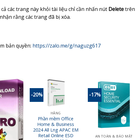
 cả các trang này khỏi tài liệu chỉ cần nhấn nút
Delete
trên
 nhận rằng các trang đã bị xóa.
ềm bản quyền:
https://zalo.me/g/naguzg617
-20%
-17%
Add to
Add to
Add to
Wishlist
Wishlist
Wishlist
HÃNG
Phần mềm Office
Home & Business
2024 All Lng APAC EM
Retail Online ESD
AN TOÀN & BẢO MẬT