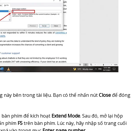
g này bên trong tài liệu. Bạn có thể nhấn nút
Close
để đóng
n bàn phím để kích hoạt
Extend Mode
. Sau đó, mở lại hộp
ấn phím
F5
trên bàn phím. Lúc này, hãy nhập số trang cuối
 xoá vào trong mục
Enter page number.