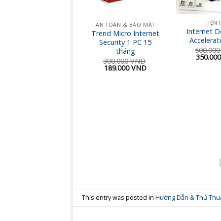
Win Pro 11 64Bit Eng
Intl 1pk DSP OEI DVD
4.190.000
VND
TIỆN 
AN TOÀN & BẢO MẬT
Giá
Giá
3.290.000
VND
Internet 
Trend Micro Internet
gốc
hiện
Accelerat
là:
tại
Security 1 PC 15
4.190.000 VND.
là:
500.00
tháng
3.290.000 VND.
Giá
350.00
300.000
VND
gốc
Giá
Giá
189.000
VND
là:
 VND.
gốc
hiện
500.00
là:
tại
300.000 VND.
là:
189.000 VND.
This entry was posted in
Hướng Dẫn & Thủ Thu