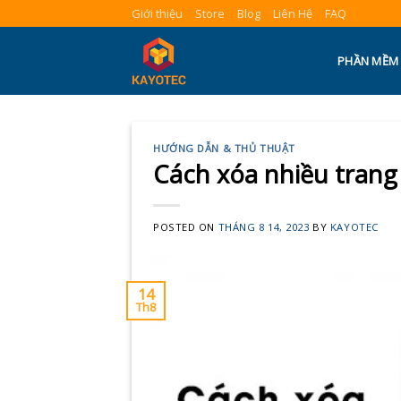
Skip
Giới thiệu
Store
Blog
Liên Hệ
FAQ
to
content
PHẦN MỀM
HƯỚNG DẪN & THỦ THUẬT
Cách xóa nhiều tran
POSTED ON
THÁNG 8 14, 2023
BY
KAYOTEC
14
Th8