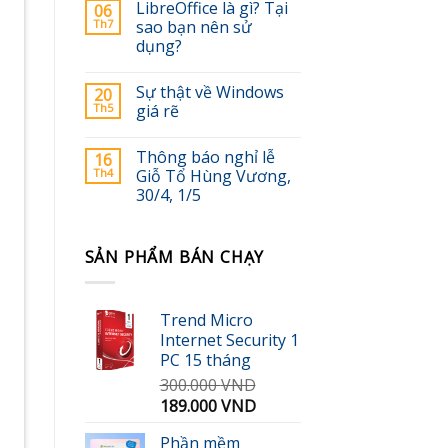
LibreOffice là gì? Tại
06
Th7
sao bạn nên sử
dụng?
Sự thật về Windows
20
Th5
giá rẽ
Thông báo nghỉ lễ
16
Th4
Giỗ Tổ Hùng Vương,
30/4, 1/5
SẢN PHẨM BÁN CHẠY
Trend Micro
Internet Security 1
PC 15 tháng
300.000
VND
Giá
Giá
189.000
VND
gốc
hiện
Phần mềm
là:
tại