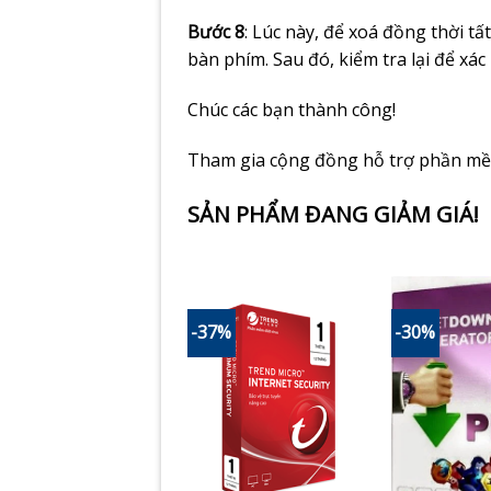
Bước 8
: Lúc này, để xoá đồng thời tất
bàn phím. Sau đó, kiểm tra lại để xác
Chúc các bạn thành công!
Tham gia cộng đồng hỗ trợ phần m
SẢN PHẨM ĐANG GIẢM GIÁ!
21%
-37%
-30%
Add to
Add to
Wishlist
Wishlist
MICROSOFT