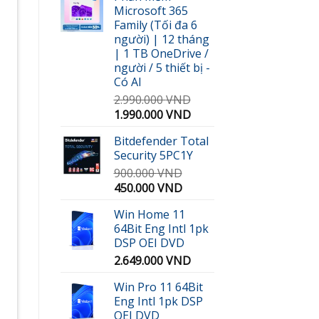
Microsoft 365
300.000 VND.
là:
Family (Tối đa 6
189.000 VND.
người) | 12 tháng
| 1 TB OneDrive /
người / 5 thiết bị -
Có AI
2.990.000
VND
Giá
Giá
1.990.000
VND
gốc
hiện
Bitdefender Total
là:
tại
Security 5PC1Y
2.990.000 VND.
là:
900.000
VND
1.990.000 VND.
Giá
Giá
450.000
VND
gốc
hiện
Win Home 11
là:
tại
64Bit Eng Intl 1pk
900.000 VND.
là:
DSP OEI DVD
450.000 VND.
2.649.000
VND
Win Pro 11 64Bit
Eng Intl 1pk DSP
OEI DVD