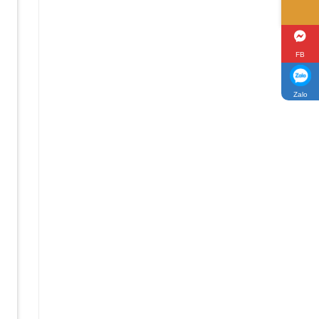
FB
Zalo