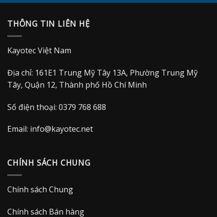
là:
tại
2.990.000 VND.
là:
THÔNG TIN LIÊN HỆ
1.990.000 VND.
Kayotec Việt Nam
Địa chỉ: 161E1 Trung Mỹ Tây 13A, Phường Trung Mỹ
Tây, Quận 12, Thành phố Hồ Chí Minh
Số điện thoại: 0379 768 688
Email:
info@kayotec.net
CHÍNH SÁCH CHUNG
Chính sách Chung
Chính sách Bán hàng