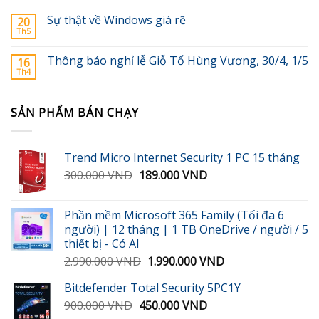
Sự thật về Windows giá rẽ
20
Th5
Thông báo nghỉ lễ Giỗ Tổ Hùng Vương, 30/4, 1/5
16
Th4
SẢN PHẨM BÁN CHẠY
Trend Micro Internet Security 1 PC 15 tháng
Giá
Giá
300.000
VND
189.000
VND
gốc
hiện
là:
tại
Phần mềm Microsoft 365 Family (Tối đa 6
300.000 VND.
là:
người) | 12 tháng | 1 TB OneDrive / người / 5
189.000 VND.
thiết bị - Có AI
Giá
Giá
2.990.000
VND
1.990.000
VND
gốc
hiện
Bitdefender Total Security 5PC1Y
là:
tại
Giá
Giá
900.000
VND
450.000
2.990.000 VND.
VND
là: