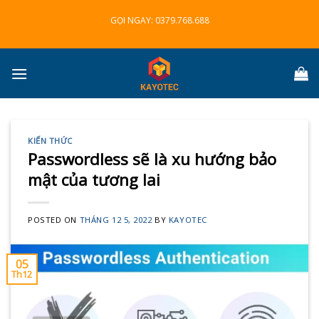
Skip
GỌI NGAY:
0379.768.688
to
content
KIẾN THỨC
Passwordless sẽ là xu hướng bảo
mật của tương lai
POSTED ON
THÁNG 12 5, 2022
BY
KAYOTEC
05
Th12