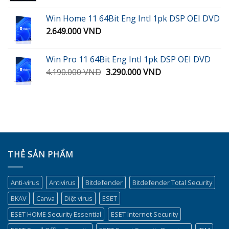
gốc
hiện
1.990.000 VND.
là:
tại
Win Home 11 64Bit Eng Intl 1pk DSP OEI DVD
900.000 VND.
là:
2.649.000
VND
450.000 VND.
Win Pro 11 64Bit Eng Intl 1pk DSP OEI DVD
Giá
Giá
4.190.000
VND
3.290.000
VND
gốc
hiện
là:
tại
4.190.000 VND.
là:
3.290.000 VND.
THẺ SẢN PHẨM
Anti-virus
Antivirus
Bitdefender
Bitdefender Total Security
BKAV
Canva
Diệt virus
ESET
ESET HOME Security Essential
ESET Internet Security