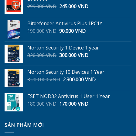
Giá
Giá
299.000
VND
245.000
VND
gốc
hiện
là:
tại
Bitdefender Antivirus Plus 1PC1Y
299.000 VND.
là:
Giá
Giá
190.000
VND
90.000
VND
245.000 VND.
gốc
hiện
là:
tại
Norton Security 1 Device 1 year
190.000 VND.
là:
Giá
Giá
320.000
VND
300.000
VND
90.000 VND.
gốc
hiện
là:
tại
Norton Security 10 Devices 1 Year
320.000 VND.
là:
Giá
Giá
3.200.000
VND
2.300.000
VND
300.000 VND.
gốc
hiện
là:
tại
ESET NOD32 Antivirus 1 User 1 Year
3.200.000 VND.
là:
Giá
Giá
180.000
VND
170.000
VND
2.300.000 VND.
gốc
hiện
là:
tại
180.000 VND.
là:
SẢN PHẨM MỚI
170.000 VND.