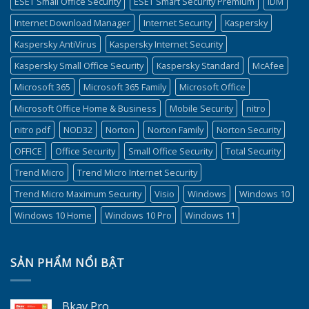
ESET Small Office Security
ESET Smart Security Premium
IDM
Internet Download Manager
Internet Security
Kaspersky
Kaspersky AntiVirus
Kaspersky Internet Security
Kaspersky Small Office Security
Kaspersky Standard
McAfee
Microsoft 365
Microsoft 365 Family
Microsoft Office
Microsoft Office Home & Business
Mobile Security
nitro
nitro pdf
NOD32
Norton
Norton Family
Norton Security
OFFICE
Office Security
Small Office Security
Total Security
Trend Micro
Trend Micro Internet Security
Trend Micro Maximum Security
Visio
Windows
Windows 10
Windows 10 Home
Windows 10 Pro
Windows 11
SẢN PHẨM NỔI BẬT
Bkav Pro