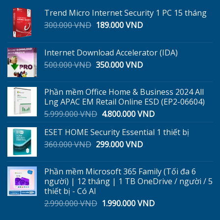
Trend Micro Internet Security 1 PC 15 tháng
Giá
Giá
300.000
VND
189.000
VND
gốc
hiện
là:
tại
Internet Download Accelerator (IDA)
300.000 VND.
là:
Giá
Giá
500.000
VND
350.000
VND
189.000 VND.
gốc
hiện
là:
tại
Phần mềm Office Home & Business 2024 All
500.000 VND.
là:
Lng APAC EM Retail Online ESD (EP2-06604)
350.000 VND.
Giá
Giá
5.999.000
VND
4.800.000
VND
gốc
hiện
ESET HOME Security Essential 1 thiết bị
là:
tại
Giá
Giá
360.000
VND
299.000
5.999.000 VND.
VND
là:
gốc
hiện
4.800.000 VND.
là:
tại
Phần mềm Microsoft 365 Family (Tối đa 6
360.000 VND.
là:
người) | 12 tháng | 1 TB OneDrive / người / 5
299.000 VND.
thiết bị - Có AI
Giá
Giá
2.990.000
VND
1.990.000
VND
gốc
hiện