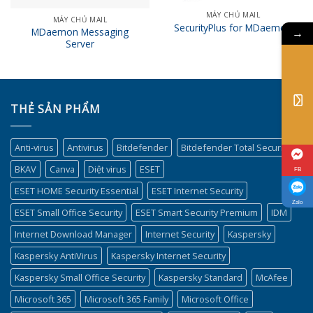
MÁY CHỦ MAIL
MÁY CHỦ MAIL
SecurityPlus for MDaemon
MDaemon Messaging
→
Server
THẺ SẢN PHẨM
Anti-virus
Antivirus
Bitdefender
Bitdefender Total Security
BKAV
Canva
Diệt virus
ESET
FB
ESET HOME Security Essential
ESET Internet Security
Zalo
ESET Small Office Security
ESET Smart Security Premium
IDM
Internet Download Manager
Internet Security
Kaspersky
Kaspersky AntiVirus
Kaspersky Internet Security
Kaspersky Small Office Security
Kaspersky Standard
McAfee
Microsoft 365
Microsoft 365 Family
Microsoft Office