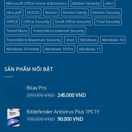
Microsoft Office Home & Business
Mobile Security
nitro
nitro pdf
NOD32
Norton
Norton Family
Norton Security
OFFICE
Office Security
Small Office Security
Total Security
Trend Micro
Trend Micro Internet Security
Trend Micro Maximum Security
Visio
Windows
Windows 10
Windows 10 Home
Windows 10 Pro
Windows 11
SẢN PHẨM NỔI BẬT
Bkav Pro
Giá
Giá
299.000
VND
245.000
VND
gốc
hiện
là:
tại
Bitdefender Antivirus Plus 1PC1Y
299.000 VND.
là:
Giá
Giá
190.000
VND
90.000
VND
245.000 VND.
gốc
hiện
là:
tại