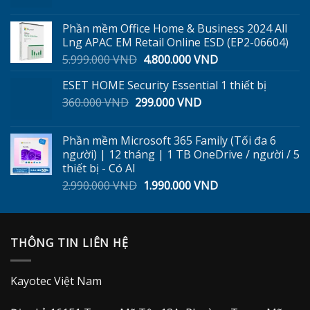
gốc
hiện
là:
tại
Phần mềm Office Home & Business 2024 All
500.000 VND.
là:
Lng APAC EM Retail Online ESD (EP2-06604)
350.000 VND.
Giá
Giá
5.999.000
VND
4.800.000
VND
gốc
hiện
ESET HOME Security Essential 1 thiết bị
là:
tại
Giá
Giá
360.000
VND
299.000
5.999.000 VND.
VND
là:
gốc
hiện
4.800.000 VND.
là:
tại
Phần mềm Microsoft 365 Family (Tối đa 6
360.000 VND.
là:
người) | 12 tháng | 1 TB OneDrive / người / 5
299.000 VND.
thiết bị - Có AI
Giá
Giá
2.990.000
VND
1.990.000
VND
gốc
hiện
là:
tại
2.990.000 VND.
là:
THÔNG TIN LIÊN HỆ
1.990.000 VND.
Kayotec Việt Nam