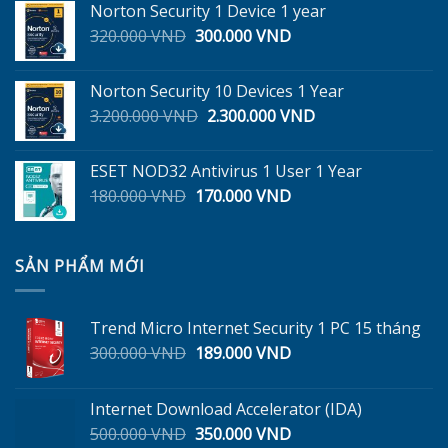
Norton Security 1 Device 1 year
190.000 VND.
là:
Giá
Giá
320.000
VND
300.000
VND
90.000 VND.
gốc
hiện
là:
tại
Norton Security 10 Devices 1 Year
320.000 VND.
là:
Giá
Giá
3.200.000
VND
2.300.000
VND
300.000 VND.
gốc
hiện
là:
tại
ESET NOD32 Antivirus 1 User 1 Year
3.200.000 VND.
là:
Giá
Giá
180.000
VND
170.000
VND
2.300.000 VND.
gốc
hiện
là:
tại
180.000 VND.
là:
SẢN PHẨM MỚI
170.000 VND.
Trend Micro Internet Security 1 PC 15 tháng
Giá
Giá
300.000
VND
189.000
VND
gốc
hiện
là:
tại
Internet Download Accelerator (IDA)
300.000 VND.
là:
Giá
Giá
500.000
VND
350.000
VND
189.000 VND.