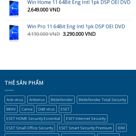
Win Home 11 64Bit Eng Intl 1pk DSP OEI DVD
900.000 VND.
là:
2.649.000
VND
450.000 VND.
Win Pro 11 64Bit Eng Intl 1pk DSP OEI DVD
Giá
Giá
4.190.000
VND
3.290.000
VND
gốc
hiện
là:
tại
4.190.000 VND.
là:
3.290.000 VND.
THẺ SẢN PHẨM
Anti-virus
Antivirus
Bitdefender
Bitdefender Total Security
BKAV
Canva
Diệt virus
ESET
ESET HOME Security Essential
ESET Internet Security
ESET Small Office Security
ESET Smart Security Premium
IDM