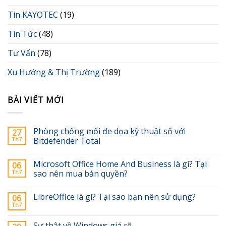
Tin KAYOTEC
(19)
Tin Tức
(48)
Tư Vấn
(78)
Xu Hướng & Thị Trường
(189)
BÀI VIẾT MỚI
Phòng chống mối đe dọa kỹ thuật số với
27
Th7
Bitdefender Total
Microsoft Office Home And Business là gì? Tại
06
Th7
sao nên mua bản quyền?
LibreOffice là gì? Tại sao bạn nên sử dụng?
06
Th7
Sự thật về Windows giá rẽ