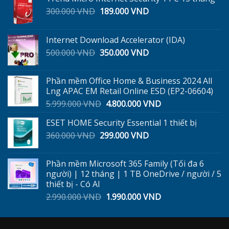
Giá
Giá
300.000
VND
189.000
VND
gốc
hiện
là:
tại
Internet Download Accelerator (IDA)
300.000 VND.
là:
Giá
Giá
500.000
VND
350.000
VND
189.000 VND.
gốc
hiện
là:
tại
Phần mềm Office Home & Business 2024 All
500.000 VND.
là:
Lng APAC EM Retail Online ESD (EP2-06604)
350.000 VND.
Giá
Giá
5.999.000
VND
4.800.000
VND
gốc
hiện
ESET HOME Security Essential 1 thiết bị
là:
tại
Giá
Giá
360.000
VND
299.000
5.999.000 VND.
VND
là:
gốc
hiện
4.800.000 VND.
là:
tại
Phần mềm Microsoft 365 Family (Tối đa 6
360.000 VND.
là:
người) | 12 tháng | 1 TB OneDrive / người / 5
299.000 VND.
thiết bị - Có AI
Giá
Giá
2.990.000
VND
1.990.000
VND
gốc
hiện
là:
tại
2.990.000 VND.
là: