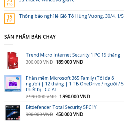
20
Th5
Thông báo nghỉ lễ Giỗ Tổ Hùng Vương, 30/4, 1/5
16
Th4
SẢN PHẨM BÁN CHẠY
Trend Micro Internet Security 1 PC 15 tháng
Giá
Giá
300.000
VND
189.000
VND
gốc
hiện
là:
tại
Phần mềm Microsoft 365 Family (Tối đa 6
300.000 VND.
là:
người) | 12 tháng | 1 TB OneDrive / người / 5
189.000 VND.
thiết bị - Có AI
Giá
Giá
2.990.000
VND
1.990.000
VND
gốc
hiện
Bitdefender Total Security 5PC1Y
là:
tại
Giá
Giá
900.000
VND
450.000
2.990.000 VND.
VND
là:
gốc
hiện
1.990.000 VND.
là:
tại