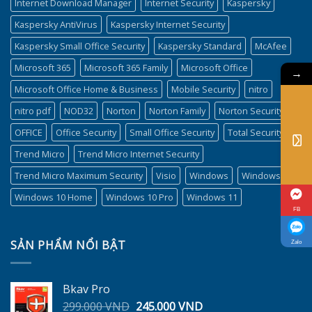
Internet Download Manager
Internet Security
Kaspersky
Kaspersky AntiVirus
Kaspersky Internet Security
Kaspersky Small Office Security
Kaspersky Standard
McAfee
Microsoft 365
Microsoft 365 Family
Microsoft Office
→
Microsoft Office Home & Business
Mobile Security
nitro
nitro pdf
NOD32
Norton
Norton Family
Norton Security
OFFICE
Office Security
Small Office Security
Total Security
Trend Micro
Trend Micro Internet Security
Trend Micro Maximum Security
Visio
Windows
Windows 10
Windows 10 Home
Windows 10 Pro
Windows 11
FB
SẢN PHẨM NỔI BẬT
Zalo
Bkav Pro
Giá
Giá
299.000
VND
245.000
VND