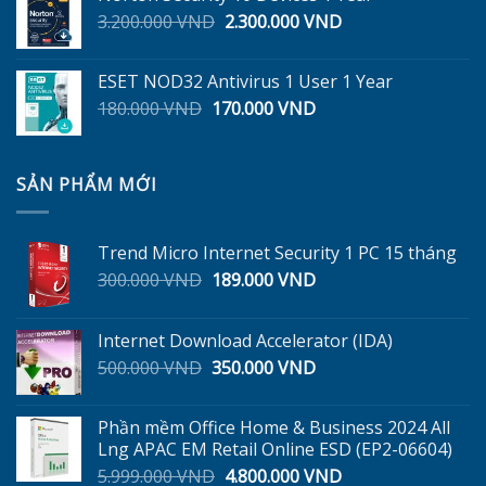
320.000 VND.
là:
Giá
Giá
3.200.000
VND
2.300.000
VND
300.000 VND.
gốc
hiện
là:
tại
ESET NOD32 Antivirus 1 User 1 Year
3.200.000 VND.
là:
Giá
Giá
180.000
VND
170.000
VND
2.300.000 VND.
gốc
hiện
là:
tại
180.000 VND.
là:
SẢN PHẨM MỚI
170.000 VND.
Trend Micro Internet Security 1 PC 15 tháng
Giá
Giá
300.000
VND
189.000
VND
gốc
hiện
là:
tại
Internet Download Accelerator (IDA)
300.000 VND.
là:
Giá
Giá
500.000
VND
350.000
VND
189.000 VND.
gốc
hiện
là:
tại
Phần mềm Office Home & Business 2024 All
500.000 VND.
là:
Lng APAC EM Retail Online ESD (EP2-06604)
350.000 VND.
Giá
Giá
5.999.000
VND
4.800.000
VND