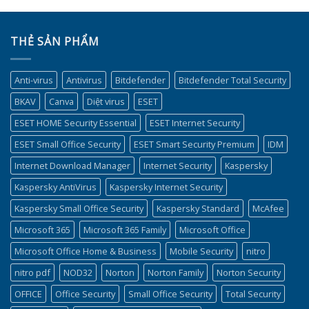
THẺ SẢN PHẨM
Anti-virus
Antivirus
Bitdefender
Bitdefender Total Security
BKAV
Canva
Diệt virus
ESET
ESET HOME Security Essential
ESET Internet Security
ESET Small Office Security
ESET Smart Security Premium
IDM
Internet Download Manager
Internet Security
Kaspersky
Kaspersky AntiVirus
Kaspersky Internet Security
Kaspersky Small Office Security
Kaspersky Standard
McAfee
Microsoft 365
Microsoft 365 Family
Microsoft Office
Microsoft Office Home & Business
Mobile Security
nitro
nitro pdf
NOD32
Norton
Norton Family
Norton Security
OFFICE
Office Security
Small Office Security
Total Security