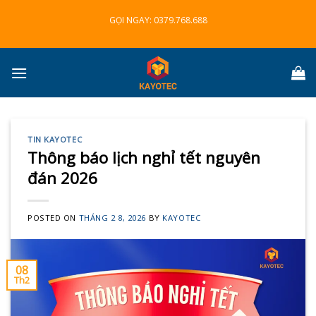
Skip
GỌI NGAY:
0379.768.688
to
content
TIN KAYOTEC
Thông báo lịch nghỉ tết nguyên
đán 2026
POSTED ON
THÁNG 2 8, 2026
BY
KAYOTEC
08
Th2