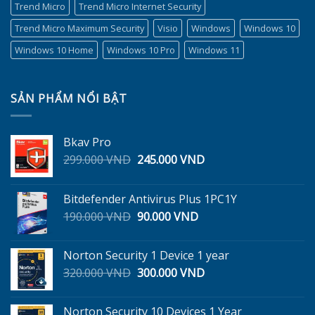
Trend Micro
Trend Micro Internet Security
Trend Micro Maximum Security
Visio
Windows
Windows 10
Windows 10 Home
Windows 10 Pro
Windows 11
SẢN PHẨM NỔI BẬT
Bkav Pro
Giá
Giá
299.000
VND
245.000
VND
gốc
hiện
là:
tại
Bitdefender Antivirus Plus 1PC1Y
299.000 VND.
là:
Giá
Giá
190.000
VND
90.000
VND
245.000 VND.
gốc
hiện
là:
tại
Norton Security 1 Device 1 year
190.000 VND.
là:
Giá
Giá
320.000
VND
300.000
VND
90.000 VND.
gốc
hiện
là:
tại
Norton Security 10 Devices 1 Year