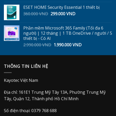
gốc
hiện
ESET HOME Security Essential 1 thiết bị
là:
tại
Giá
Giá
360.000
VND
299.000
5.999.000 VND.
VND
là:
gốc
hiện
4.800.000 VND.
là:
tại
Phần mềm Microsoft 365 Family (Tối đa 6
360.000 VND.
là:
người) | 12 tháng | 1 TB OneDrive / người / 5
299.000 VND.
thiết bị - Có AI
Giá
Giá
2.990.000
VND
1.990.000
VND
gốc
hiện
là:
tại
2.990.000 VND.
là:
THÔNG TIN LIÊN HỆ
1.990.000 VND.
Kayotec Việt Nam
Địa chỉ: 161E1 Trung Mỹ Tây 13A, Phường Trung Mỹ
Tây, Quận 12, Thành phố Hồ Chí Minh
Số điện thoại: 0379 768 688