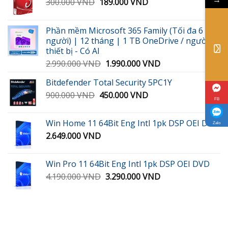
Giá
Giá
300.000
VND
189.000
VND
gốc
hiện
là:
tại
Phần mềm Microsoft 365 Family (Tối đa 6
300.000 VND.
là:
người) | 12 tháng | 1 TB OneDrive / người / 5
189.000 VND.
thiết bị - Có AI
Giá
Giá
2.990.000
VND
1.990.000
VND
gốc
hiện
Bitdefender Total Security 5PC1Y
là:
tại
Giá
Giá
900.000
VND
450.000
2.990.000 VND.
VND
là:
FB
gốc
hiện
1.990.000 VND.
là:
tại
Win Home 11 64Bit Eng Intl 1pk DSP OEI DVD
Zalo
900.000 VND.
là:
2.649.000
VND
450.000 VND.
Win Pro 11 64Bit Eng Intl 1pk DSP OEI DVD
Giá
Giá
4.190.000
VND
3.290.000
VND
gốc
hiện
là:
tại
4.190.000 VND.
là:
3.290.000 VND.