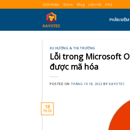
Skip
Giới thiệu
Store
Blog
Liên Hệ
FAQ
to
content
PHẦN MỀM
XU HƯỚNG & THỊ TRƯỜNG
Lỗi trong Microsoft O
được mã hóa
POSTED ON
THÁNG 10 18, 2022
BY
KAYOTEC
18
Th10