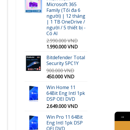
Microsoft 365
300.000 VND.
là:
Family (Tối đa 6
189.000 VND.
người) | 12 tháng
| 1 TB OneDrive /
người / 5 thiết bị -
Có AI
2.990.000
VND
Giá
Giá
1.990.000
VND
gốc
hiện
Bitdefender Total
là:
tại
Security 5PC1Y
2.990.000 VND.
là:
900.000
VND
1.990.000 VND.
Giá
Giá
450.000
VND
gốc
hiện
Win Home 11
là:
tại
64Bit Eng Intl 1pk
900.000 VND.
là:
DSP OEI DVD
450.000 VND.
2.649.000
VND
Win Pro 11 64Bit
→
Eng Intl 1pk DSP
OEI DVD