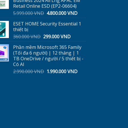
Business 2024 All Lng APAC EM
500.000 VND.
là:
Retail Online ESD (EP2-06604)
350.000 VND.
Giá
Giá
5.999.000
VND
4.800.000
VND
gốc
hiện
ESET HOME Security Essential 1
là:
tại
thiết bị
5.999.000 VND.
là:
Giá
Giá
360.000
VND
299.000
VND
4.800.000 VND.
gốc
hiện
Phần mềm Microsoft 365 Family
ND.
là:
tại
(Tối đa 6 người) | 12 tháng | 1
360.000 VND.
là:
TB OneDrive / người / 5 thiết bị -
299.000 VND.
Có AI
Giá
Giá
2.990.000
VND
1.990.000
VND
gốc
hiện
là:
tại
2.990.000 VND.
là:
1.990.000 VND.