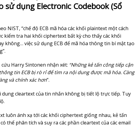
do sử dụng Electronic Codebook (Sổ
heo NIST, “chế độ ECB mã hóa các khối plaintext một cách
c kiểm tra hai khối ciphertext bất kỳ cho thấy các khối
ay không… việc sử dụng ECB để mã hóa thông tin bí mật tạo
g”.
 cứu Harry Sintonen nhận xét:
“Những kẻ tấn công tiếp cận
hông tin ECB bị rò rỉ để tìm ra nội dung được mã hóa. Càng
dàng và chính xác hơn
”.
dung cleartext của tin nhắn không bị tiết lộ trực tiếp. Tuy
lộ.
text luôn ánh xạ tới các khối ciphertext giống nhau, kẻ tấn
 có thể phân tích và suy ra các phần cleartext của các email