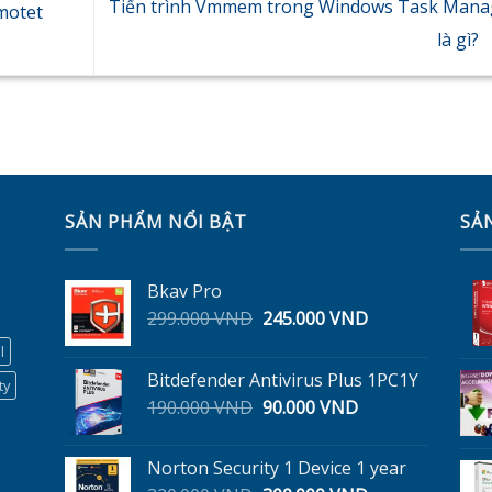
Tiến trình Vmmem trong Windows Task Mana
Emotet
là gì?
SẢN PHẨM NỔI BẬT
SẢ
Bkav Pro
Giá
Giá
299.000
VND
245.000
VND
gốc
hiện
l
là:
tại
Bitdefender Antivirus Plus 1PC1Y
299.000 VND.
là:
ty
Giá
Giá
190.000
VND
90.000
VND
245.000 VND.
gốc
hiện
là:
tại
Norton Security 1 Device 1 year
190.000 VND.
là: