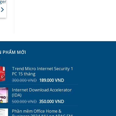
ger
N PHẨM MỚI
Trend Micro Internet Security 1
PC 15 tháng
Giá
Giá
300.000
VND
189.000
VND
gốc
hiện
Internet Download Accelerator
là:
tại
(IDA)
300.000 VND.
là:
Giá
Giá
500.000
VND
350.000
VND
189.000 VND.
gốc
hiện
Phần mềm Office Home &
là:
tại