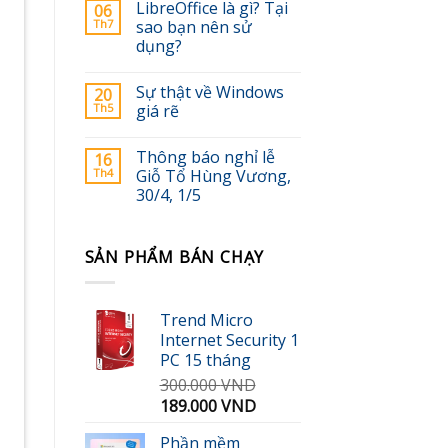
LibreOffice là gì? Tại
06
Th7
sao bạn nên sử
dụng?
Sự thật về Windows
20
Th5
giá rẽ
Thông báo nghỉ lễ
16
Th4
Giỗ Tổ Hùng Vương,
30/4, 1/5
SẢN PHẨM BÁN CHẠY
Trend Micro
Internet Security 1
PC 15 tháng
300.000
VND
Giá
Giá
189.000
VND
gốc
hiện
Phần mềm
là:
tại