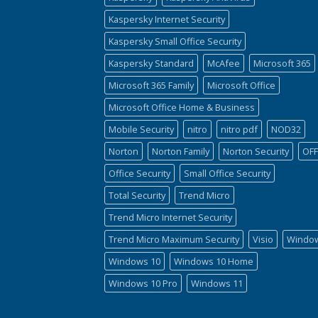
Kaspersky Internet Security
Kaspersky Small Office Security
Kaspersky Standard
McAfee
Microsoft 365
Microsoft 365 Family
Microsoft Office
Microsoft Office Home & Business
Mobile Security
nitro
nitro pdf
NOD32
Norton
Norton Family
Norton Security
OFF
Office Security
Small Office Security
Total Security
Trend Micro
Trend Micro Internet Security
Trend Micro Maximum Security
Visio
Windo
Windows 10
Windows 10 Home
Windows 10 Pro
Windows 11