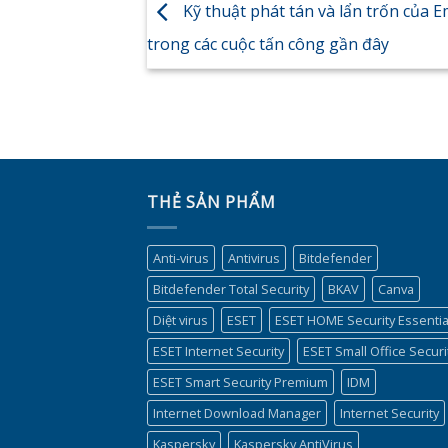
Kỹ thuật phát tán và lẩn trốn của 
trong các cuộc tấn công gần đây
THẺ SẢN PHẨM
Anti-virus
Antivirus
Bitdefender
Bitdefender Total Security
BKAV
Canva
Diệt virus
ESET
ESET HOME Security Essentia
ESET Internet Security
ESET Small Office Securi
ESET Smart Security Premium
IDM
Internet Download Manager
Internet Security
Kaspersky
Kaspersky AntiVirus