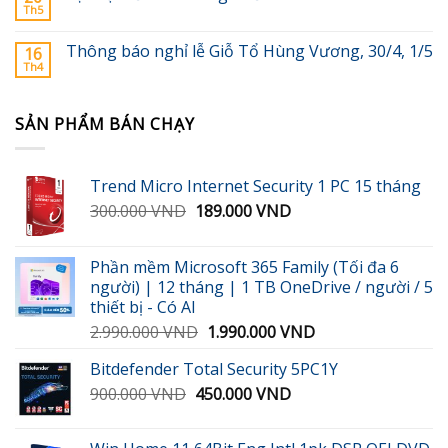
Th5
Thông báo nghỉ lễ Giỗ Tổ Hùng Vương, 30/4, 1/5
16
Th4
SẢN PHẨM BÁN CHẠY
Trend Micro Internet Security 1 PC 15 tháng
Giá
Giá
300.000
VND
189.000
VND
gốc
hiện
là:
tại
Phần mềm Microsoft 365 Family (Tối đa 6
300.000 VND.
là:
người) | 12 tháng | 1 TB OneDrive / người / 5
189.000 VND.
thiết bị - Có AI
Giá
Giá
2.990.000
VND
1.990.000
VND
gốc
hiện
Bitdefender Total Security 5PC1Y
là:
tại
Giá
Giá
900.000
VND
450.000
2.990.000 VND.
VND
là:
gốc
hiện
1.990.000 VND.
là:
tại