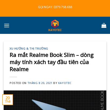
Skip
GỌI NGAY:
0379.768.688
to
content
XU HƯỚNG & THỊ TRƯỜNG
Ra mắt Realme Book Slim – dòng
máy tính xách tay đầu tiên của
Realme
POSTED ON
THÁNG 8 20, 2021
BY
KAYOTEC
20
Th8