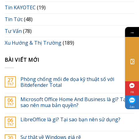
Tin KAYOTEC
(19)
Tin Tức
(48)
Tư Vấn
(78)
→
Xu Hướng & Thị Trường
(189)
BÀI VIẾT MỚI
Phòng chống mối đe dọa kỹ thuật số với
27
Th7
Bitdefender Total
FB
Microsoft Office Home And Business là gì? Tại
06
Th7
sao nên mua bản quyền?
Zalo
LibreOffice là gì? Tại sao bạn nên sử dụng?
06
Th7
Sự thật về Windows giá rẽ
20