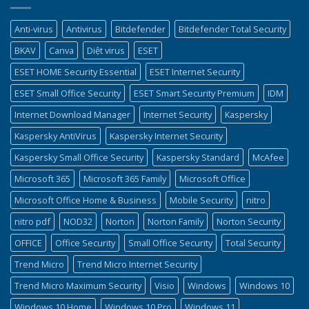
Anti-virus
Antivirus
Bitdefender
Bitdefender Total Security
BKAV
Canva
Diệt virus
ESET
ESET HOME Security Essential
ESET Internet Security
ESET Small Office Security
ESET Smart Security Premium
IDM
Internet Download Manager
Internet Security
Kaspersky
Kaspersky AntiVirus
Kaspersky Internet Security
Kaspersky Small Office Security
Kaspersky Standard
McAfee
Microsoft 365
Microsoft 365 Family
Microsoft Office
Microsoft Office Home & Business
Mobile Security
nitro
nitro pdf
NOD32
Norton
Norton Family
Norton Security
OFFICE
Office Security
Small Office Security
Total Security
Trend Micro
Trend Micro Internet Security
Trend Micro Maximum Security
Visio
Windows
Windows 10
Windows 10 Home
Windows 10 Pro
Windows 11