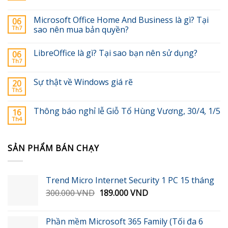
Microsoft Office Home And Business là gì? Tại
06
Th7
sao nên mua bản quyền?
LibreOffice là gì? Tại sao bạn nên sử dụng?
06
Th7
Sự thật về Windows giá rẽ
20
Th5
Thông báo nghỉ lễ Giỗ Tổ Hùng Vương, 30/4, 1/5
16
Th4
SẢN PHẨM BÁN CHẠY
Trend Micro Internet Security 1 PC 15 tháng
Giá
Giá
300.000
VND
189.000
VND
gốc
hiện
là:
tại
Phần mềm Microsoft 365 Family (Tối đa 6
300.000 VND.
là: