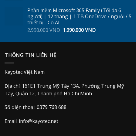
4.800.000 VND.
là:
tại
Phần mềm Microsoft 365 Family (Tối đa 6
360.000 VND.
là:
người) | 12 tháng | 1 TB OneDrive / người / 5
299.000 VND.
thiết bị - Có AI
Giá
Giá
2.990.000
VND
1.990.000
VND
gốc
hiện
là:
tại
2.990.000 VND.
là:
THÔNG TIN LIÊN HỆ
1.990.000 VND.
Kayotec Việt Nam
Địa chỉ: 161E1 Trung Mỹ Tây 13A, Phường Trung Mỹ
Tây, Quận 12, Thành phố Hồ Chí Minh
Số điện thoại: 0379 768 688
Email:
info@kayotec.net