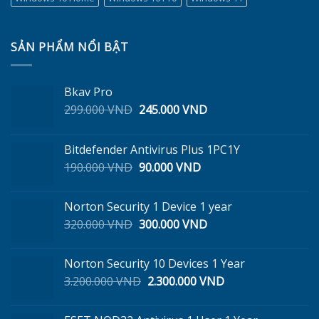
SẢN PHẨM NỔI BẬT
Bkav Pro
Giá
Giá
299.000
VND
245.000
VND
gốc
hiện
là:
tại
Bitdefender Antivirus Plus 1PC1Y
299.000 VND.
là:
Giá
Giá
190.000
VND
90.000
VND
245.000 VND.
gốc
hiện
là:
tại
Norton Security 1 Device 1 year
190.000 VND.
là:
Giá
Giá
320.000
VND
300.000
VND
90.000 VND.
gốc
hiện
là:
tại
Norton Security 10 Devices 1 Year
320.000 VND.
là:
Giá
Giá
3.200.000
VND
2.300.000
VND
300.000 VND.
gốc
hiện
là:
tại