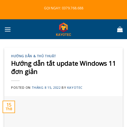
Skip
GỌI NGAY:
0379.768.688
to
content
HƯỚNG DẪN & THỦ THUẬT
Hướng dẫn tắt update Windows 11
đơn giản
POSTED ON
THÁNG 8 15, 2022
BY
KAYOTEC
15
Th8