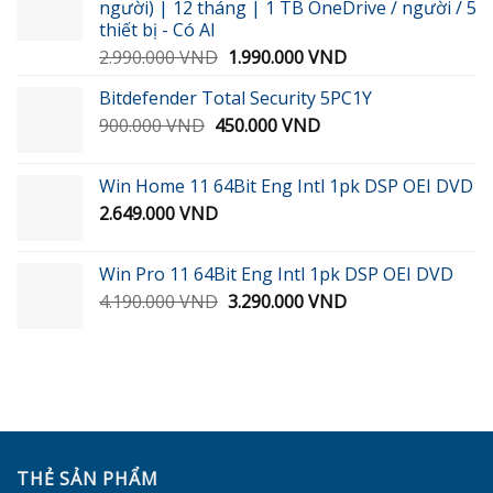
người) | 12 tháng | 1 TB OneDrive / người / 5
189.000 VND.
thiết bị - Có AI
Giá
Giá
2.990.000
VND
1.990.000
VND
gốc
hiện
Bitdefender Total Security 5PC1Y
là:
tại
Giá
Giá
900.000
VND
450.000
2.990.000 VND.
VND
là:
gốc
hiện
1.990.000 VND.
là:
tại
Win Home 11 64Bit Eng Intl 1pk DSP OEI DVD
900.000 VND.
là:
2.649.000
VND
450.000 VND.
Win Pro 11 64Bit Eng Intl 1pk DSP OEI DVD
Giá
Giá
4.190.000
VND
3.290.000
VND
gốc
hiện
là:
tại
4.190.000 VND.
là:
3.290.000 VND.
THẺ SẢN PHẨM