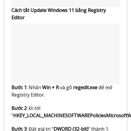
Cách tắt Update Windows 11 bằng Registry
Editor
Bước 1
: Nhấn
Win + R
và gõ
regedit.exe
để mở
Registry Editor.
Bước 2
: Đi tới
“
HKEY_LOCAL_MACHINESOFTWAREPoliciesMicrosoft
Bước 3
: Đặt giá trị “
DWORD (32-bit)
” thành 1.