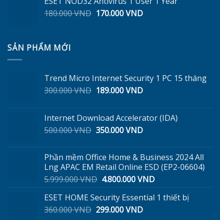
ESET NOD32 Antivirus 1 User 1 Year
3.200.000 VND.
là:
Giá
Giá
180.000
VND
170.000
VND
2.300.000 VND.
gốc
hiện
là:
tại
180.000 VND.
là:
SẢN PHẨM MỚI
170.000 VND.
Trend Micro Internet Security 1 PC 15 tháng
Giá
Giá
300.000
VND
189.000
VND
gốc
hiện
là:
tại
Internet Download Accelerator (IDA)
300.000 VND.
là:
Giá
Giá
500.000
VND
350.000
VND
189.000 VND.
gốc
hiện
là:
tại
Phần mềm Office Home & Business 2024 All
500.000 VND.
là:
Lng APAC EM Retail Online ESD (EP2-06604)
350.000 VND.
Giá
Giá
5.999.000
VND
4.800.000
VND
gốc
hiện
ESET HOME Security Essential 1 thiết bị
là:
tại
Giá
Giá
360.000
VND
299.000
5.999.000 VND.
VND
là:
gốc
hiện