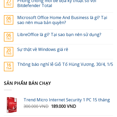
Phòng chống mối đe dọa kỹ thuật số với
27
Th7
Bitdefender Total
Microsoft Office Home And Business là gì? Tại
06
Th7
sao nên mua bản quyền?
LibreOffice là gì? Tại sao bạn nên sử dụng?
06
Th7
Sự thật về Windows giá rẽ
20
Th5
Thông báo nghỉ lễ Giỗ Tổ Hùng Vương, 30/4, 1/5
16
Th4
SẢN PHẨM BÁN CHẠY
Trend Micro Internet Security 1 PC 15 tháng
Giá
Giá
300.000
VND
189.000
VND
gốc
hiện
là:
tại