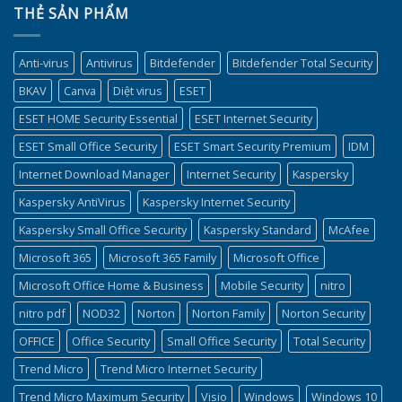
THẺ SẢN PHẨM
Anti-virus
Antivirus
Bitdefender
Bitdefender Total Security
BKAV
Canva
Diệt virus
ESET
ESET HOME Security Essential
ESET Internet Security
ESET Small Office Security
ESET Smart Security Premium
IDM
Internet Download Manager
Internet Security
Kaspersky
Kaspersky AntiVirus
Kaspersky Internet Security
Kaspersky Small Office Security
Kaspersky Standard
McAfee
Microsoft 365
Microsoft 365 Family
Microsoft Office
Microsoft Office Home & Business
Mobile Security
nitro
nitro pdf
NOD32
Norton
Norton Family
Norton Security
OFFICE
Office Security
Small Office Security
Total Security
Trend Micro
Trend Micro Internet Security
Trend Micro Maximum Security
Visio
Windows
Windows 10