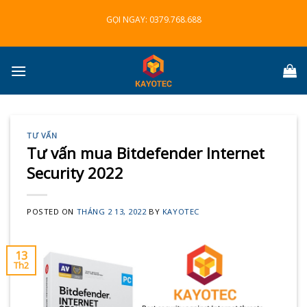
Skip
GỌI NGAY:
0379.768.688
to
content
TƯ VẤN
Tư vấn mua Bitdefender Internet
Security 2022
POSTED ON
THÁNG 2 13, 2022
BY
KAYOTEC
13
Th2