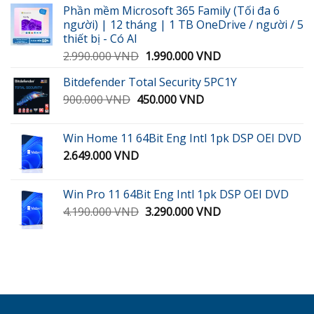
Phần mềm Microsoft 365 Family (Tối đa 6
300.000 VND.
là:
người) | 12 tháng | 1 TB OneDrive / người / 5
189.000 VND.
thiết bị - Có AI
Giá
Giá
2.990.000
VND
1.990.000
VND
gốc
hiện
Bitdefender Total Security 5PC1Y
là:
tại
Giá
Giá
900.000
VND
450.000
2.990.000 VND.
VND
là:
gốc
hiện
1.990.000 VND.
là:
tại
Win Home 11 64Bit Eng Intl 1pk DSP OEI DVD
900.000 VND.
là:
2.649.000
VND
450.000 VND.
Win Pro 11 64Bit Eng Intl 1pk DSP OEI DVD
Giá
Giá
4.190.000
VND
3.290.000
VND
gốc
hiện
là:
tại
4.190.000 VND.
là:
3.290.000 VND.