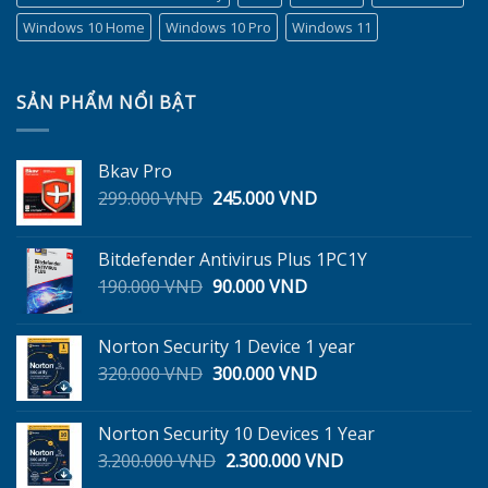
Windows 10 Home
Windows 10 Pro
Windows 11
SẢN PHẨM NỔI BẬT
Bkav Pro
Giá
Giá
299.000
VND
245.000
VND
gốc
hiện
là:
tại
Bitdefender Antivirus Plus 1PC1Y
299.000 VND.
là:
Giá
Giá
190.000
VND
90.000
VND
245.000 VND.
gốc
hiện
là:
tại
Norton Security 1 Device 1 year
190.000 VND.
là:
Giá
Giá
320.000
VND
300.000
VND
90.000 VND.
gốc
hiện
là:
tại
Norton Security 10 Devices 1 Year
320.000 VND.
là:
Giá
Giá
3.200.000
VND
2.300.000
VND
300.000 VND.
gốc
hiện